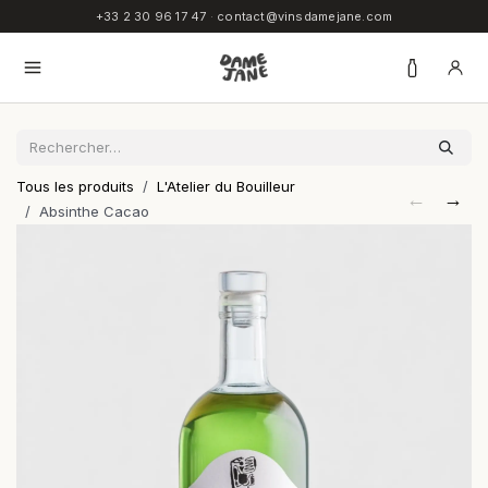
SE RENDRE AU CONTENU
+33 2 30 96 17 47
·
contact@vinsdamejane.com
Tous les produits
L'Atelier du Bouilleur
←
→
Absinthe Cacao