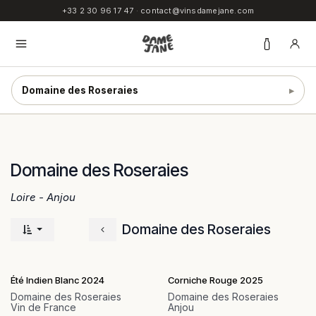
SE RENDRE AU CONTENU
+33 2 30 96 17 47
·
contact@vinsdamejane.com
Domaine des Roseraies
▸
Domaine des Roseraies
Loire - Anjou
Domaine des Roseraies
Été Indien Blanc 2024
Corniche Rouge 2025
Domaine des Roseraies
Domaine des Roseraies
Vin de France
Anjou