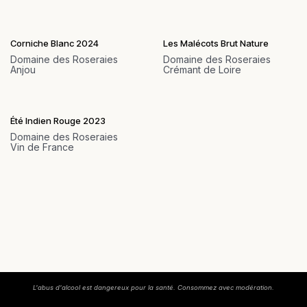
Corniche Blanc 2024
Les Malécots Brut Nature
Domaine des Roseraies
Domaine des Roseraies
Anjou
Crémant de Loire
Été Indien Rouge 2023
Domaine des Roseraies
Vin de France
L'abus d'alcool est dangereux pour la santé. Consommez avec modération.