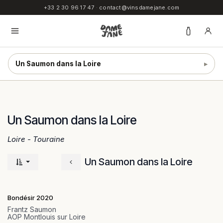
SE RENDRE AU CONTENU
+33 2 30 96 17 47
·
contact@vinsdamejane.com
Un Saumon dans la Loire
▸
Un Saumon dans la Loire
Loire - Touraine
Un Saumon dans la Loire
Bondésir 2020
Frantz Saumon
AOP Montlouis sur Loire