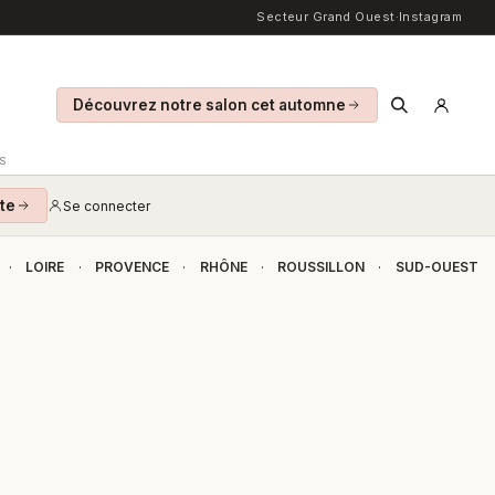
Secteur Grand Ouest
·
Instagram
Découvrez notre salon cet automne
S
te
Se connecter
LOIRE
PROVENCE
RHÔNE
ROUSSILLON
SUD-OUEST
·
·
·
·
·