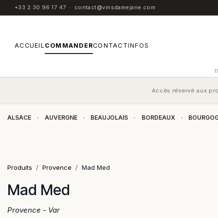
SE RENDRE AU CONTENU
+33 2 30 96 17 47
·
contact@vinsdamejane.com
ACCUEIL
COMMANDER
CONTACT
INFOS
Accès réservé aux pro
ALSACE
AUVERGNE
BEAUJOLAIS
BORDEAUX
BOURGO
·
·
·
·
Produits
Provence
Mad Med
Mad Med
Provence - Var