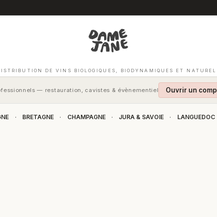
DISTRIBUTION DE VINS BIOLOGIQUES, BIODYNAMIQUES ET NATUREL
Ouvrir un comp
fessionnels — restauration, cavistes & évènementiel
GNE
BRETAGNE
CHAMPAGNE
JURA & SAVOIE
LANGUEDOC
·
·
·
·