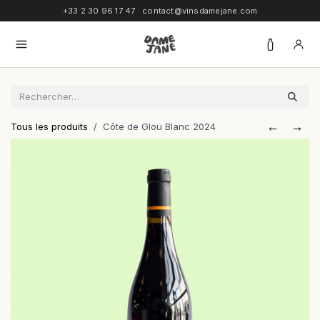
SE RENDRE AU CONTENU
+33 2 30 96 17 47
·
contact@vinsdamejane.com
←
→
Tous les produits
Côte de Glou Blanc 2024