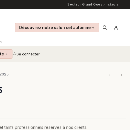
Secteur Grand Ouest
·
Instagram
Découvrez notre salon cet automne
S
te
Se connecter
←
→
 2025
5
 tarifs professionnels réservés à nos clients.