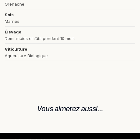
Grenache
Sols
Marnes
Élevage
Demi-muids et fûts pendant 10 mois
Viticulture
Agriculture Biologique
Vous aimerez aussi...
L'abus d'alcool est dangereux pour la santé. Consommez avec modération.