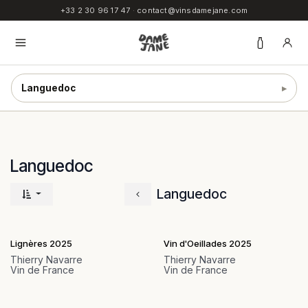
SE RENDRE AU CONTENU
+33 2 30 96 17 47
·
contact@vinsdamejane.com
Languedoc
▸
Languedoc
Languedoc
Lignères 2025
Vin d'Oeillades 2025
Thierry Navarre
Thierry Navarre
Vin de France
Vin de France