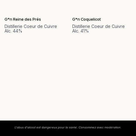
G*n Reine des Prés
G*n Coquelicot
Distillerie Coeur de Cuivre
Distillerie Coeur de Cuivre
Alc. 44%
Alc. 41%
L'abus d'alcool est dangereux pour la santé. Consommez avec modération.