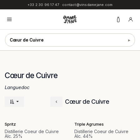
SE RENDRE AU CONTENU
+33 2 30 96 17 47
·
contact@vinsdamejane.com
Cœur de Cuivre
▸
Cœur de Cuivre
Languedoc
Cœur de Cuivre
Spritz
Triple Agrumes
Distillerie Coeur de Cuivre
Distillerie Coeur de Cuivre
Alc. 25%
Alc. 44%