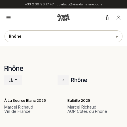
SE RENDRE AU CONTENU
+33 2 30 96 17 47
·
contact@vinsdamejane.com
Rhône
▸
Rhône
Rhône
À La Source Blanc 2025
Bulbille 2025
Marcel Richaud
Marcel Richaud
Vin de France
AOP Côtes du Rhône